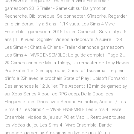
05/08/2015 · Regardez Les Sims 4 Vivre Ensemble -
gamescom 2015 Trailer - Gamekult sur Dailymotion.
Recherche. Bibliothèque. Se connecter. S'inscrire. Regarder
en plein écran. il y a 5 ans | 1.1K vues. Les Sims 4 Vivre
Ensemble - gamescom 2015 Trailer. Gamekult. Suivre. il y a 5
ans | 1.1K vues. Signaler. Vidéos à découvrir. À suivre. 1:38.
Les Sims 4 : Chats & Chiens - Trailer d'annonce gamescom
Les Sims 4 - VIVRE ENSEMBLE : Le guide complet - Page 2 ...
2K Games annonce Mafia Trilogy; Un remaster de Tony Hawks
Pro Skater 1 et 2 en approche; Ghost of Tsushima : Le plein
d’info à 22h avec le prochain State of Play ; Ubisoft Forward :
Des annonces le 12 Juillet; The Ascent : 12 min de gameplay
sur Xbox Series X pour ce RPG coop; De la Coop, des
Flingues et des Dinos avec Second Extinction; Accueil / Les
Sims 4 / Les Sims 4 – VIVRE ENSEMBLE Les Sims 4 : Vivre
Ensemble : vidéos du jeu sur PC et Mac ... Retrouvez toutes
les vidéos du jeu Les Sims 4 : Vivre Ensemble. Bande
annonce, gameplay, émissions ou live de qualité : un